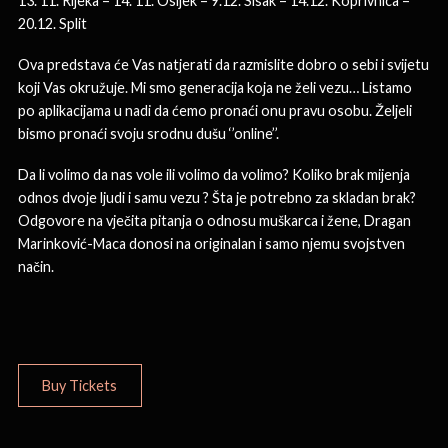
13. 11. Rijeka – 14. 11. Osijek – 9.12. Sisak – 14.12. Koprivnica –
20.12. Split
Ova predstava će Vas natjerati da razmislite dobro o sebi i svijetu
koji Vas okružuje. Mi smo generacija koja ne želi vezu… Listamo
po aplikacijama u nadi da ćemo pronaći onu pravu osobu. Željeli
bismo pronaći svoju srodnu dušu ‘’online’’.
Da li volimo da nas vole ili volimo da volimo? Koliko brak mijenja
odnos dvoje ljudi i samu vezu ? Šta je potrebno za skladan brak?
Odgovore na vječita pitanja o odnosu muškarca i žene, Dragan
Marinković-Maca donosi na originalan i samo njemu svojstven
način.
Buy Tickets