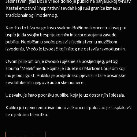
Jedinstveni glas Bože Vreće donio je publici na banjalučkoj tvrđavi
Kastel emotivni i inspirativni sevdah koji ruši granice između
tradicionalnog i modernog.
Kao što to biva na gotovo svakom Božinom koncertu i ovaj put
uspio je da svojim besprijekornim interpretacijama zavede
publiku. Neobičan u svojoj pojavi,ali jedinstven u muzičkom
izvođenju, Vrećo je izvođač koji nikog ne ostavlja ravnodusnim.
Ovom prilikom on je izvodio i pjesme sa posljednjeg, petog
albuma “Melek” među kojima je i duete sa Markom Louisom koji
mu je bio i gost. Publika je podjednako pjevala i stare bosanske
sevdalinke,ali i njegove autorske numere.
Uz svaku je imao podršku publike, koja je uz dosta njih i plesala.
Koliko je i njemu emotivan bio ovaj koncert pokazao je rasplakavši
se u jednom trenutku.