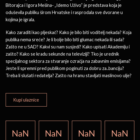
Bitorajca i Igora Mešina- „Idemo Uživo“ je predstava koja je
oduševila publiku širom Hrvatske i rasprodala sve dvorane u
kojima je igrala.
Kako zaraditi kao pljeskač? Kako je bilo biti voditelj nekada? Koja
publika nema sreće? Je li bolje bilo biti glumac nekada ili sada?
Zašto ne u SAD? Kakvi su nam susjedi? Kako upisati Akademiju i
zašto? Kako se kradu sekunde na televiziji? Tko je urednik
specijalnog sektora za stvaranje ozračja na zabavnim emisijama?
Jeste li spremni pred publikom poginuti za dobru za..banciju?
Treba li slušati redatelja? Zašto na hranu stavljati maslinovo ulje?
Kupi ulaznice
NaN
NaN
NaN
NaN