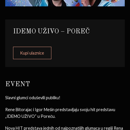
IDEMO UŽIVO – POREČ
Kupi ulaznice
EVENT
Slavni glumci oduševili publiku!
Rene Bitorajac i Igor Mešin predstavljaju svoju hit predstavu
„IDEMO UŽIVO“ u Poreču.
Nova HIT predstava jednih od najpoznatijih glumaca u regiji Rena