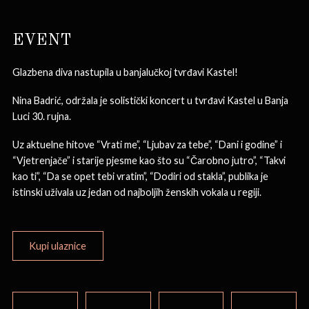
EVENT
Glazbena diva nastupila u banjalučkoj tvrđavi Kastel!
Nina Badrić, održala je solistički koncert u tvrđavi Kastel u Banja
Luci 30. rujna.
Uz aktuelne hitove “Vrati me”, “Ljubav za tebe”, “Dani i godine” i
“Vjetrenjače” i starije pjesme kao što su “Čarobno jutro”, “Takvi
kao ti”, “Da se opet tebi vratim”, “Dodiri od stakla”, publika je
istinski uživala uz jedan od najboljih ženskih vokala u regiji.
Kupi ulaznice