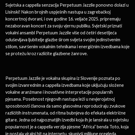
Svjetska a cappella senzacija Perpetuum Jazzile ponovno dolazi u
Lisinski! Nakon brojnih uspješnih nastupa u zagrebačkoj
koncertnoj dvorani, i ove godine 16. veljače 2025. pripremaju
nezaboravan koncert za svoju vjernu publiku. Svjetski priznati
vokalni ansambl Perpetuum Jazzile više od četiri desetljeća
oduševljava ljubitelje glazbe širom svijeta svojim jedinstvenim
stilom, savršenim vokalnim tehnikama i energičnim izvedbama koje
se protežu kroz različite glazbene žanrove.
Perpetuum Jazzile je vokalna skupina iz Slovenije poznata po
svojim izvanrednim a cappella izvedbama koje uključuju složene
vokalne aranžmane i inovativne interpretacije popularnih
pjesama. Posebnost njegovih nastupa leži u nevjerojatnoj
sposobnosti članova da samo glasovima reproduciraju zvukove
različitih instrumenata, od ritma bubnjeva do efekata električne
gitare. Jedna od najpoznatijih izvedbi koja ih je lansirala u svjetsku
popularnost je a cappella verzija pjesme “Africa” benda Toto, koja
je postala viralni hit na internetu, skupivši milijune pregleda.