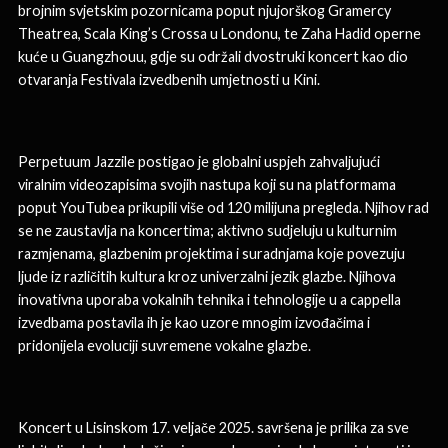
brojnim svjetskim pozornicama poput njujorškog Gramercy
Theatrea, Scala King’s Crossa u Londonu, te Zaha Hadid operne
kuće u Guangzhouu, gdje su održali dvostruki koncert kao dio
otvaranja Festivala izvedbenih umjetnosti u Kini.
Perpetuum Jazzile postigao je globalni uspjeh zahvaljujući
viralnim videozapisima svojih nastupa koji su na platformama
poput YouTubea prikupili više od 120 milijuna pregleda. Njihov rad
se ne zaustavlja na koncertima; aktivno sudjeluju u kulturnim
razmjenama, glazbenim projektima i suradnjama koje povezuju
ljude iz različitih kultura kroz univerzalni jezik glazbe. Njihova
inovativna uporaba vokalnih tehnika i tehnologije u a cappella
izvedbama postavila ih je kao uzore mnogim izvođačima i
pridonijela evoluciji suvremene vokalne glazbe.
Koncert u Lisinskom 17. veljače 2025. savršena je prilika za sve