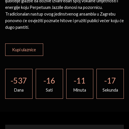
ljubitelje glazbe da dožive izvanredan spoj vokalne umjetnosti i
energije koju Perpetuum Jazzile donosi na pozornicu.
Tradicionalan nastup ovog jedinstvenog ansambla u Zagrebu
ponovno će osvježiti poznate hitove i pružiti publici večer koju će
dugo pamtiti.
Kupi ulaznice
-537
-16
-11
-17
Dana
Sati
Minuta
Sekunda