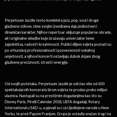
Perpetuum Jazzile često kombinira jazz, pop, soul i druge
glazbene stilove, čime svojim izvedbama daju jedinstven i
dinamičan karakter. Njihov repertoar uključuje popularne obrade,
ali i originalne skladbe koje izražavaju univerzalne teme
zajedništva, radosti i kreativnosti. Publici diljem svijeta poznati su
po vrhunskoj profesionalnosti i posvećenosti vokalnoj
umjetnosti, a njihovi koncerti ostavljaju dubok dojam zbog
glazbene preciznosti, strasti i energije.
Od svojih početaka, Perpetuum Jazzile je održao više od 650
spektakularnih koncerata širom svijeta te prodao preko milijun
ulaznica. Nastupali su na prestižnim događanjima kao što su
Disney Paris, Pirelli Calendar 2018, UEFA događaji, Rotary
International u SAD-u, a pjevali su i za Ujedinjene narode u New
Yorku, te pred Papom Franjom. Grupa je ostavila snažan trag i na