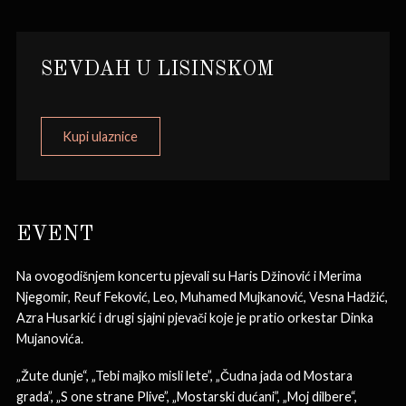
SEVDAH U LISINSKOM
Kupi ulaznice
EVENT
Na ovogodišnjem koncertu pjevali su Haris Džinović i Merima
Njegomir, Reuf Feković, Leo, Muhamed Mujkanović, Vesna Hadžić,
Azra Husarkić i drugi sjajni pjevači koje je pratio orkestar Dinka
Mujanovića.
„Žute dunje“, „Tebi majko misli lete”, „Čudna jada od Mostara
grada”, „S one strane Plive”, „Mostarski dućani”, „Moj dilbere“,