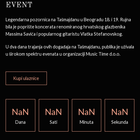
EVENT
Legendarna pozornica na Tašmajdanu u Beogradu 18. i 19. Rujna
bila je poprište koncerata renomiranog hrvatskog glazbenika
Massima Savića i popularnog gitaristu Vlatka Stefanovskog.
U dva dana trajanja ovih događaja na Tašmajdanu, publika je uživala
u širokom spektru evenata u organizaciji Music Time d.o.o.
Kupi ulaznice
NaN
NaN
NaN
NaN
Dana
Sati
Minuta
Sekunda