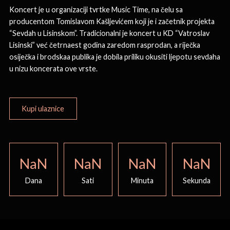
Koncert je u organizaciji tvrtke Music Time, na čelu sa
producentom Tomislavom Kašljevićem koji je i začetnik projekta
“Sevdah u Lisinskom”. Tradicionalni je koncert u KD “Vatroslav
Lisinski” već četrnaest godina zaredom rasprodan, a riječka
osiječka i brodskaa publika je dobila priliku okusiti ljepotu sevdaha
u nizu koncerata ove vrste.
Kupi ulaznice
NaN
NaN
NaN
NaN
Dana
Sati
Minuta
Sekunda